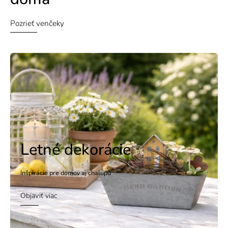
Pozrieť venčeky
Letné dekorácie
Inšpirácie pre domov aj chalupu
Objaviť viac