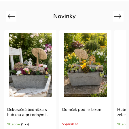
Novinky
Previous
Next
Dekoračná bednička s
Domček pod hríbikom
Hubov
hubkou a prírodnými
zelen
materiálmi
Vypredané
Skladom
(1 ks)
Sklado