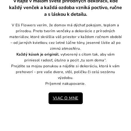
Vitajte v malom svete prírodných dekorácií, kde
každý venček a každá ozdoba vzniká poctivo
, ručne
a s láskou k detailu.
V Eli Flowers verím, že domov má dýchať pokojom, teplom a
prírodou. Preto tvorím venčeky a dekorácie z prírodných
materiálov, ktoré skrášlia váš priestor v každom ročnom období
– od jarných kvietkov, cez letné lúčne tóny, jesenné lístie až po
zimnú atmosféru.
Každý kúsok je originál
, vytvorený s citom tak, aby vám
priniesol radosť, útulno a pocit „tu som doma“.
Prejdite sa mojou ponukou a nájdite si dekoráciu, ktorá k vám
prehovorí – pre vaše dvere, stôl, poličku či celú sezónnu
výzdobu.
Príjemné nakupovanie.
VIAC O MNE