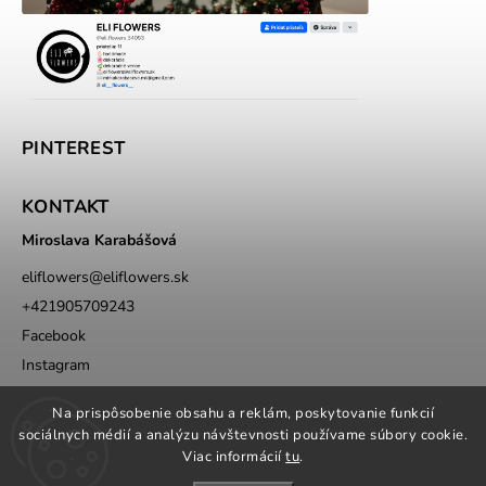
PINTEREST
KONTAKT
Miroslava Karabášová
eliflowers
@
eliflowers.sk
+421905709243
Facebook
Instagram
Whatsapp
Na prispôsobenie obsahu a reklám, poskytovanie funkcií
sociálnych médií a analýzu návštevnosti používame súbory cookie.
Viac informácií
tu
.