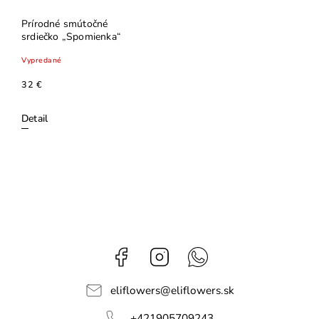
Prírodné smútočné
srdiečko „Spomienka“
Vypredané
32 €
Detail
Facebook
Instagram
Whatsapp
eliflowers
@
eliflowers.sk
+421905709243