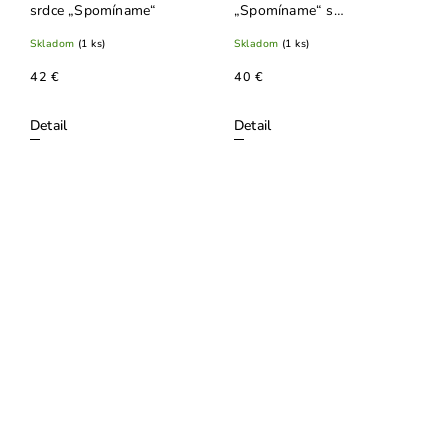
srdce „Spomíname“
„Spomíname“ s
eukalyptom a šiškami
Skladom
(1 ks)
Skladom
(1 ks)
42 €
40 €
Detail
Detail