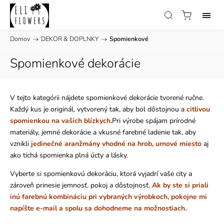
Domov
/
DEKOR & DOPLNKY
/
Spomienkové
Spomienkové dekorácie
V tejto kategórii nájdete spomienkové dekorácie tvorené ručne.
Každý kus je originál, vytvorený tak, aby bol dôstojnou a
citlivou
spomienkou na vašich blízkych.
Pri výrobe spájam prírodné
materiály, jemné dekorácie a vkusné farebné ladenie tak, aby
vznikli
jedinečné aranžmány vhodné na hrob, urnové miesto
aj
ako tichá spomienka plná úcty a lásky.
Vyberte si spomienkovú dekoráciu, ktorá vyjadrí vaše city a
zároveň prinesie jemnosť, pokoj a dôstojnosť.
Ak by ste si priali
inú farebnú kombináciu pri vybraných výrobkoch, pokojne mi
napíšte e-mail a spolu sa dohodneme na možnostiach.