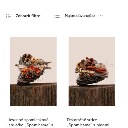
Najpredávanejšie
Najlacnejšie
Najdrahšie
Abecedne
Jesenné spomienkové
Dekoračné srdce
srdiečko „Spomíname“ s
„Spomíname“ s plodmi