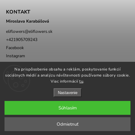
KONTAKT
Miroslava Karabášová
eliflowers
@
eliflowers.sk
+421905709243
Facebook
Instagram
Whatsapp
Na prispôsobenie obsahu a reklám, poskytovanie funkcií
sociálnych médií a analýzu návštevnosti používame súbory cookie.
Viac informácií
tu
.
Nastavenie
Súhlasím
Copyright 2026
Eli Flowers s.r.o.
. Všetky práva vyhradené.
Upraviť nastavenie cookies
Odmietnuť
Grafika a úprava šablóny
Milan Markovič