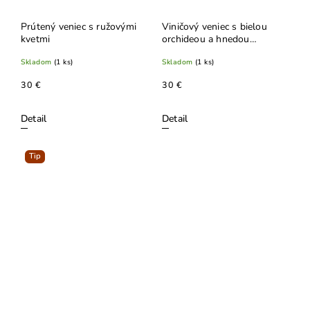
Prútený veniec s ružovými
Viničový veniec s bielou
kvetmi
orchideou a hnedou
stužkou
Skladom
(1 ks)
Skladom
(1 ks)
30 €
30 €
Detail
Detail
Tip