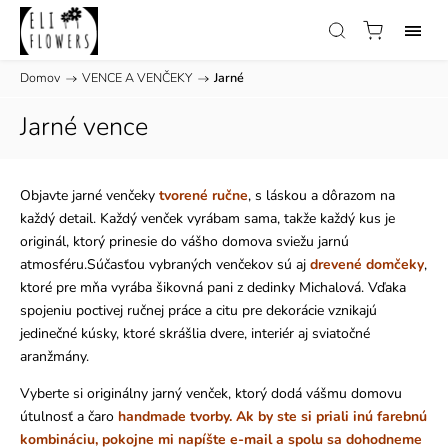
Domov
/
VENCE A VENČEKY
/
Jarné
Jarné vence
Objavte jarné venčeky
tvorené ručne
, s láskou a dôrazom na
každý detail. Každý venček vyrábam sama, takže každý kus je
originál, ktorý prinesie do vášho domova sviežu jarnú
atmosféru.Súčasťou vybraných venčekov sú aj
drevené domčeky
,
ktoré pre mňa vyrába šikovná pani z dedinky Michalová. Vďaka
spojeniu poctivej ručnej práce a citu pre dekorácie vznikajú
jedinečné kúsky, ktoré skrášlia dvere, interiér aj sviatočné
aranžmány.
Vyberte si originálny jarný venček, ktorý dodá vášmu domovu
útulnosť a čaro
handmade tvorby.
Ak by ste si priali inú farebnú
kombináciu, pokojne mi napíšte e-mail a spolu sa dohodneme