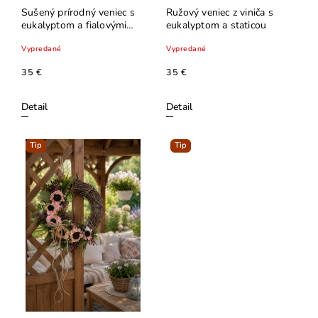
Sušený prírodný veniec s
Ružový veniec z viniča s
eukalyptom a fialovými
eukalyptom a staticou
kvetmi
Vypredané
Vypredané
35 €
35 €
Detail
Detail
Tip
Tip