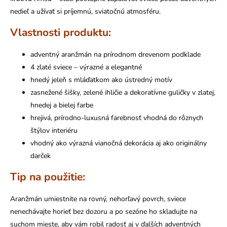
nedieľ a užívať si príjemnú, sviatočnú atmosféru.
Vlastnosti produktu:
adventný aranžmán na prírodnom drevenom podklade
4 zlaté sviece – výrazné a elegantné
hnedý jeleň s mláďatkom ako ústredný motív
zasnežené šišky, zelené ihličie a dekoratívne guličky v zlatej,
hnedej a bielej farbe
hrejivá, prírodno-luxusná farebnosť vhodná do rôznych
štýlov interiéru
vhodný ako výrazná vianočná dekorácia aj ako originálny
darček
Tip na použitie:
Aranžmán umiestnite na rovný, nehorľavý povrch, sviece
nenechávajte horieť bez dozoru a po sezóne ho skladujte na
suchom mieste, aby vám robil radosť aj v ďalších adventných