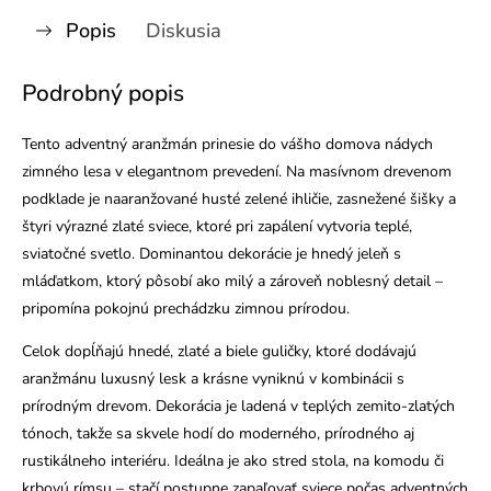
Popis
Diskusia
Podrobný popis
Tento adventný aranžmán prinesie do vášho domova nádych
zimného lesa v elegantnom prevedení. Na masívnom drevenom
podklade je naaranžované husté zelené ihličie, zasnežené šišky a
štyri výrazné zlaté sviece, ktoré pri zapálení vytvoria teplé,
sviatočné svetlo. Dominantou dekorácie je hnedý jeleň s
mláďatkom, ktorý pôsobí ako milý a zároveň noblesný detail –
pripomína pokojnú prechádzku zimnou prírodou.
Celok dopĺňajú hnedé, zlaté a biele guličky, ktoré dodávajú
aranžmánu luxusný lesk a krásne vyniknú v kombinácii s
prírodným drevom. Dekorácia je ladená v teplých zemito-zlatých
tónoch, takže sa skvele hodí do moderného, prírodného aj
rustikálneho interiéru. Ideálna je ako stred stola, na komodu či
krbovú rímsu – stačí postupne zapaľovať sviece počas adventných