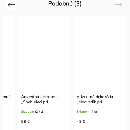
Podobné (3)
Previous
Next
„Zimná
Adventná dekorácia
Adventná dekorácia
„Snehuliaci pri
„Medvedík pri
sviečkach“
stromčeku“
Skladom
(2 ks)
Skladom
(4 ks)
58 €
42 €