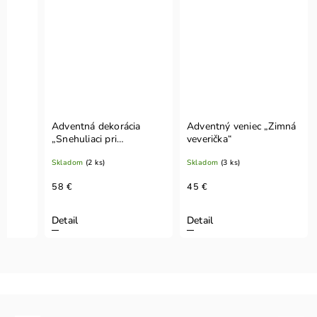
ia
Adventná dekorácia
Adventný veniec „Zimná
„Snehuliaci pri
veverička“
sviečkach“
Skladom
(2 ks)
Skladom
(3 ks)
58 €
45 €
Detail
Detail