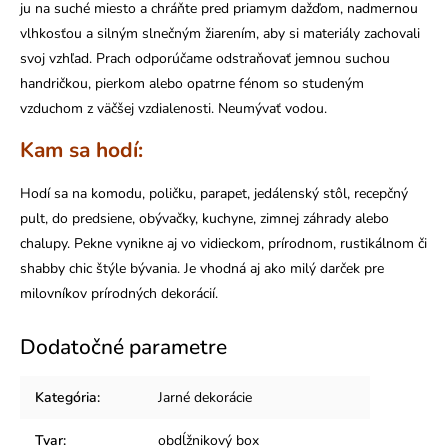
ju na suché miesto a chráňte pred priamym dažďom, nadmernou
vlhkosťou a silným slnečným žiarením, aby si materiály zachovali
svoj vzhľad. Prach odporúčame odstraňovať jemnou suchou
handričkou, pierkom alebo opatrne fénom so studeným
vzduchom z väčšej vzdialenosti. Neumývať vodou.
Kam sa hodí:
Hodí sa na komodu, poličku, parapet, jedálenský stôl, recepčný
pult, do predsiene, obývačky, kuchyne, zimnej záhrady alebo
chalupy. Pekne vynikne aj vo vidieckom, prírodnom, rustikálnom či
shabby chic štýle bývania. Je vhodná aj ako milý darček pre
milovníkov prírodných dekorácií.
Dodatočné parametre
Kategória
:
Jarné dekorácie
Tvar
:
obdĺžnikový box