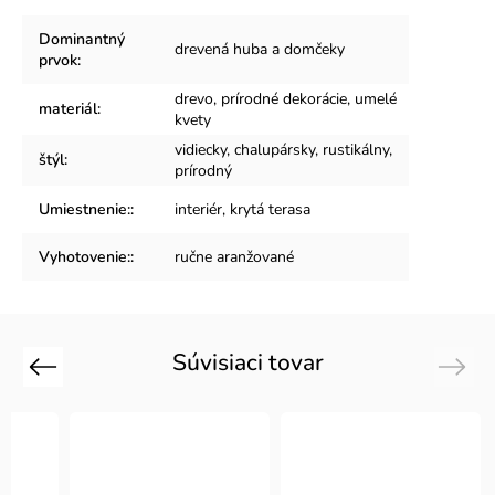
Dominantný
drevená huba a domčeky
prvok
:
drevo, prírodné dekorácie, umelé
materiál
:
kvety
vidiecky, chalupársky, rustikálny,
štýl
:
prírodný
Umiestnenie:
:
interiér, krytá terasa
Vyhotovenie:
:
ručne aranžované
Súvisiaci tovar
Previous
Next