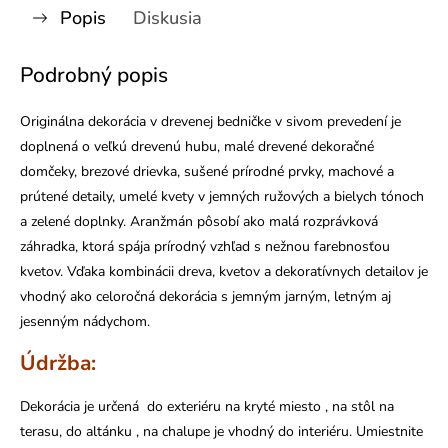
Popis
Diskusia
Podrobný popis
Originálna dekorácia v drevenej bedničke v sivom prevedení je
doplnená o veľkú drevenú hubu, malé drevené dekoračné
domčeky, brezové drievka, sušené prírodné prvky, machové a
prútené detaily, umelé kvety v jemných ružových a bielych tónoch
a zelené doplnky. Aranžmán pôsobí ako malá rozprávková
záhradka, ktorá spája prírodný vzhľad s nežnou farebnosťou
kvetov. Vďaka kombinácii dreva, kvetov a dekoratívnych detailov je
vhodný ako celoročná dekorácia s jemným jarným, letným aj
jesenným nádychom.
Údržba:
Dekorácia je určená do exteriéru na kryté miesto , na stôl na
terasu, do altánku , na chalupe je vhodný do interiéru. Umiestnite