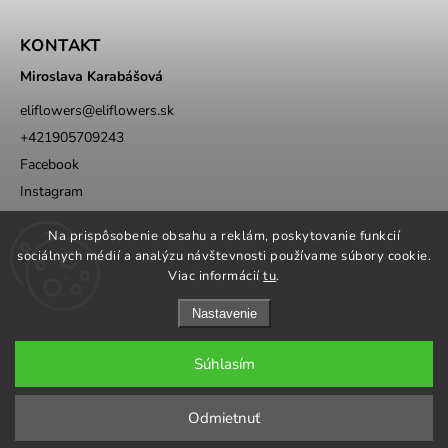
KONTAKT
Miroslava Karabášová
eliflowers
@
eliflowers.sk
+421905709243
Facebook
Instagram
Whatsapp
Na prispôsobenie obsahu a reklám, poskytovanie funkcií
sociálnych médií a analýzu návštevnosti používame súbory cookie.
Viac informácií
tu
.
Nastavenie
Súhlasím
Copyright 2026
Eli Flowers s.r.o.
. Všetky práva vyhradené.
Upraviť nastavenie cookies
Odmietnuť
Grafika a úprava šablóny
Milan Markovič