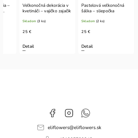
cia –
Veľkonočná dekorácia v
Pastelová veľkonočná
o
kvetináči – vajičko zajačik
šálka – sliepočka
Skladom
(3 ks)
Skladom
(2 ks)
25 €
25 €
Detail
Detail
Facebook
Instagram
Whatsapp
eliflowers
@
eliflowers.sk