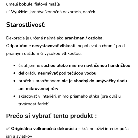
umelé bobule, fialová mašľa
✅
Využitie:
jarná/veľkonočná dekorácia, darček
Starostlivosť:
Dekorácia je určená najmä ako
aranžmán / ozdoba
.
Odporúčame
nevystavovať vlhkosti
, nepolievať a chrániť pred
priamym dažďom či vysokou vlhkosťou.
čistiť jemne
suchou alebo mierne navlhčenou handričkou
dekoráciu
neumývať pod tečúcou vodou
hrnček s aranžmánom
nie je vhodný do umývačky riadu
ani mikrovlnnej rúry
skladovať v interiéri, mimo priameho slnka (pre dlhšiu
trvácnosť farieb)
Prečo si vybrať tento produkt :
✅
Originálna veľkonočná dekorácia
– krásne oživí interiér počas
jari a sviatkov