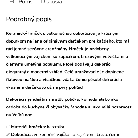
Popis
Diskusia
Podrobný popis
Keramický hrnček s veľkonočnou dekoráciou je krásnym
doplnkom na jar a originálnym darčekom pre každého, kto má
rád jemné sezónne aranžmány. Hrnček je ozdobený
veľkonočným vajíčkom so zajačikom, brezovými vetvičkami a
čiernymi umelými bobuľami, ktoré dodávajú dekorácii
elegantný a moderný vzhľad. Celé aranžovanie je doplnené
fialovou mašľou a visačkou, vďaka čomu pôsobí dekorácia
vkusne a darčekovo už na prvý pohľad.
Dekorácia je ideálna na stôl, poličku, komodu alebo ako
ozdoba do kuchyne či obývačky. Vhodná aj ako milá pozornosť
na Veľkú noc.
✅
Materiál hrnčeka:
keramika
✅
Dekorácia:
veľkonočné vajíčko so zajačikom, breza, čierne