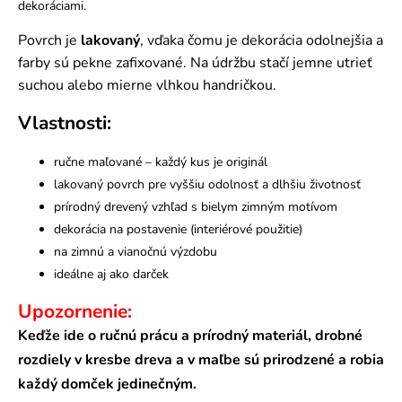
dekoráciami.
Povrch je
lakovaný
, vďaka čomu je dekorácia odolnejšia a
farby sú pekne zafixované. Na údržbu stačí jemne utrieť
suchou alebo mierne vlhkou handričkou.
Vlastnosti:
ručne maľované – každý kus je originál
lakovaný povrch pre vyššiu odolnosť a dlhšiu životnosť
prírodný drevený vzhľad s bielym zimným motívom
dekorácia na postavenie (interiérové použitie)
na zimnú a vianočnú výzdobu
ideálne aj ako darček
Upozornenie:
Keďže ide o ručnú prácu a prírodný materiál, drobné
rozdiely v kresbe dreva a v maľbe sú prirodzené a robia
každý domček jedinečným.