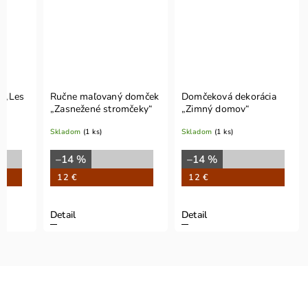
 „Les
Ručne maľovaný domček
Domčeková dekorácia
„Zasnežené stromčeky“
„Zimný domov“
Skladom
(1 ks)
Skladom
(1 ks)
–14 %
–14 %
12 €
12 €
Detail
Detail