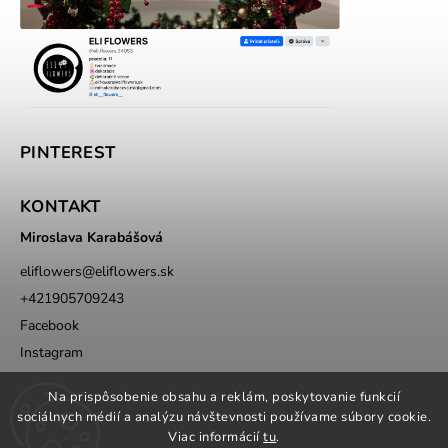
PINTEREST
KONTAKT
Miroslava Karabášová
eliflowers
@
eliflowers.sk
+421905709243
Facebook
Instagram
Whatsapp
Na prispôsobenie obsahu a reklám, poskytovanie funkcií
sociálnych médií a analýzu návštevnosti používame súbory cookie.
Viac informácií
tu
.