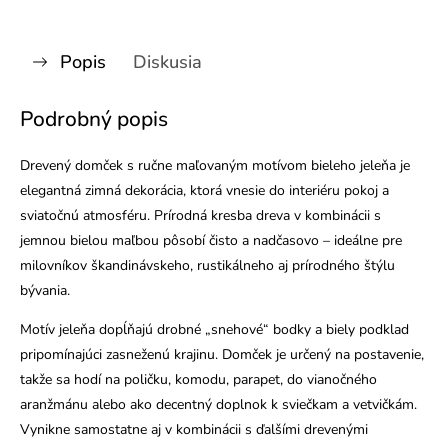
Popis
Diskusia
Podrobný popis
Drevený domček s ručne maľovaným motívom bieleho jeleňa je
elegantná zimná dekorácia, ktorá vnesie do interiéru pokoj a
sviatočnú atmosféru. Prírodná kresba dreva v kombinácii s
jemnou bielou maľbou pôsobí čisto a nadčasovo – ideálne pre
milovníkov škandinávskeho, rustikálneho aj prírodného štýlu
bývania.
Motív jeleňa dopĺňajú drobné „snehové“ bodky a biely podklad
pripomínajúci zasneženú krajinu. Domček je určený na postavenie,
takže sa hodí na poličku, komodu, parapet, do vianočného
aranžmánu alebo ako decentný doplnok k sviečkam a vetvičkám.
Vynikne samostatne aj v kombinácii s ďalšími drevenými