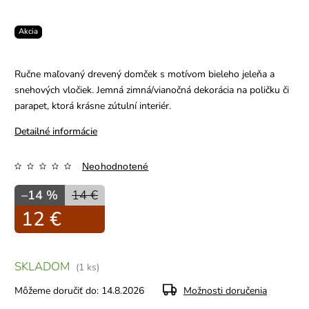
Akcia
Ručne maľovaný drevený domček s motívom bieleho jeleňa a
snehových vločiek. Jemná zimná/vianočná dekorácia na poličku či
parapet, ktorá krásne zútulní interiér.
Detailné informácie
Neohodnotené
–14 %
14 €
12 €
SKLADOM
(1 ks)
Môžeme doručiť do:
14.8.2026
Možnosti doručenia