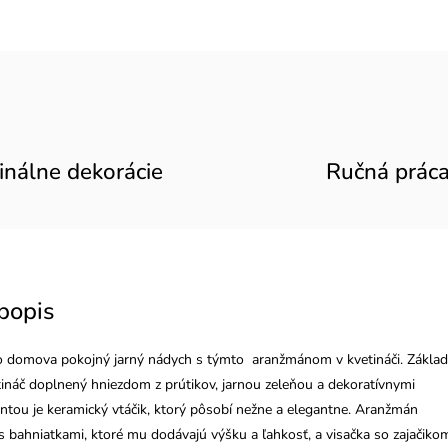
inálne dekorácie
Ručná prác
popis
o domova pokojný jarný nádych s týmto aranžmánom v kvetináči. Základ
etináč doplnený hniezdom z prútikov, jarnou zeleňou a dekoratívnymi
ntou je keramický vtáčik, ktorý pôsobí nežne a elegantne. Aranžmán
s bahniatkami, ktoré mu dodávajú výšku a ľahkosť, a visačka so zajačiko