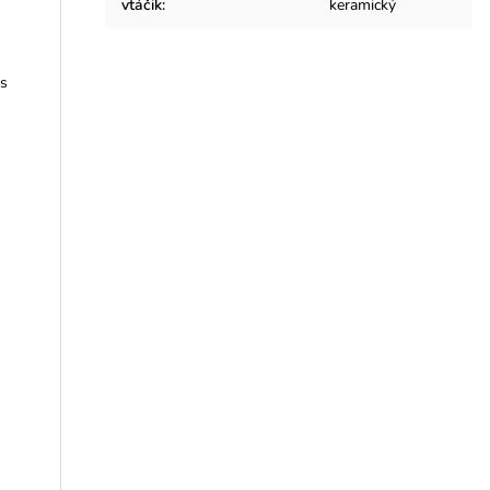
vtáčik
:
keramický
 s