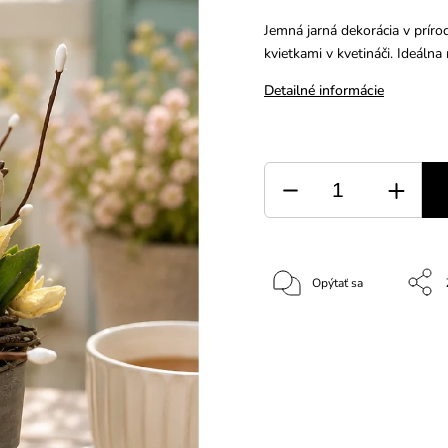
Jemná jarná dekorácia v prír
kvietkami v kvetináči. Ideálna
Detailné informácie
Opýtať sa