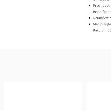
Prach odst
(napr. féno
Neumývať po
Manipulujte
tlaku ohnúť