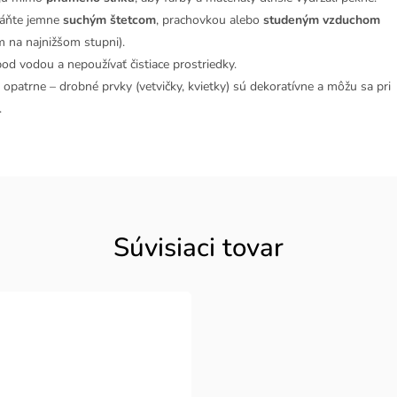
ráňte jemne
suchým štetcom
, prachovkou alebo
studeným vzduchom
m na najnižšom stupni).
d vodou a nepoužívať čistiace prostriedky.
 opatrne – drobné prvky (vetvičky, kvietky) sú dekoratívne a môžu sa pri
.
Súvisiaci tovar