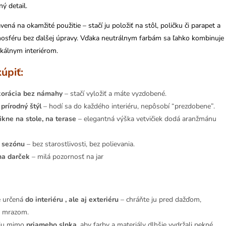
ý detail.
vená na okamžité použitie – stačí ju položiť na stôl, poličku či parapet a
mosféru bez ďalšej úpravy. Vďaka neutrálnym farbám sa ľahko kombinuje
kálnym interiérom.
kúpiť:
orácia bez námahy
– stačí vyložiť a máte vyzdobené.
prírodný štýl
– hodí sa do každého interiéru, nepôsobí “prezdobene”.
kne na stole, na terase
– elegantná výška vetvičiek dodá aranžmánu
ú sezónu
– bez starostlivosti, bez polievania.
na darček
– milá pozornosť na jar
e určená
do interiéru , ale aj exteriéru
– chráňte ju pred dažďom,
a mrazom.
 ju mimo
priameho slnka
, aby farby a materiály dlhšie vydržali pekné.