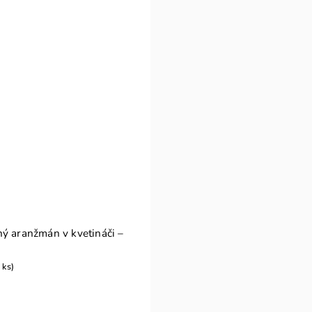
ý aranžmán v kvetináči –
 ks)