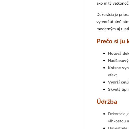
ako milý veľkonočn
Dekorácia je pripra
vytvorí útulnú at
moderným aj rusti
Prečo si ju 
Hotová dek
Nadčasový 
Krásne vyni
efekt.
Vydrží cel
Skvelý tip 
Údržba
Dekorácia j
vlhkosťou 
Umiestnite