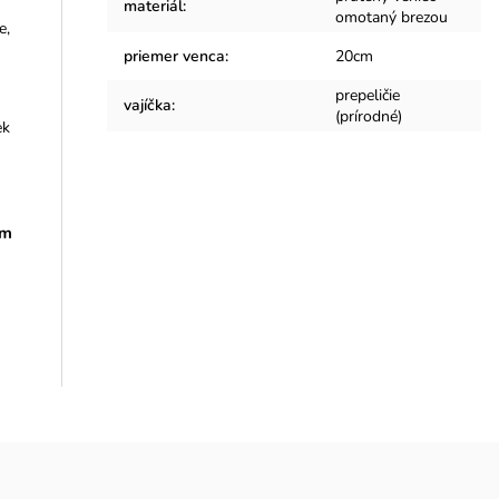
materiál
:
omotaný brezou
e,
priemer venca
:
20cm
prepeličie
vajíčka
:
(prírodné)
ek
ym