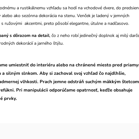
odnému a rustikálnemu vzhľadu sa hodí na vchodové dvere, do predsien
 alebo ako sezónna dekorácia na stenu. Venček je ladený v jemných
 s ružovými akcentmi, preto pôsobí elegantne, útulne a nadčasovo.
baný s dôrazom na detail
, čo z neho robí jedinečný doplnok aj milý darč
rodných dekorácií a jarného štýlu.
me umiestniť do interiéru alebo na chránené miesto pred priam
a silným slnkom. Aby si zachoval svoj vzhľad čo najdlhšie,
admernej vlhkosti. Prach jemne odstráň suchým mäkkým štetcom
refúkni. Pri manipulácii odporúčame opatrnosť, keďže obsahuje
é prvky.