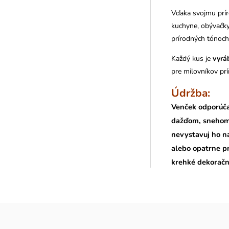
Vďaka svojmu prír
kuchyne, obývačky
prírodných tónoch
Každý kus je
vyrá
pre milovníkov prí
Údržba:
Venček odporúča
dažďom, snehom 
nevystavuj ho n
alebo opatrne p
krehké dekoračn