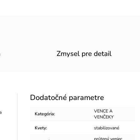
a
Zmysel pre detail
Dodatočné parametre
VENCE A
a
Kategória
:
VENČEKY
Kvety
:
stabilizované
prútený veniec