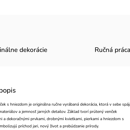
inálne dekorácie
Ručná prác
popis
ček s hniezdom je originálna ručne vyrábaná dekorácia, ktorá v sebe spáj
ateriálov a jemnosť jarných detailov. Základ tvorí prútený venček
 a dekoračnými prvkami, drobnými kvietkami, pierkami a hniezdom s
ymbolizujú príchod jari, nový život a prebúdzanie prírody.