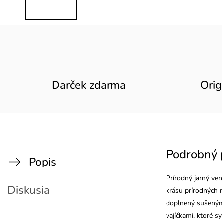
Darček zdarma
Orig
Podrobný 
Popis
Prírodný jarný ven
Diskusia
krásu prírodných m
doplnený sušenými
vajíčkami, ktoré s