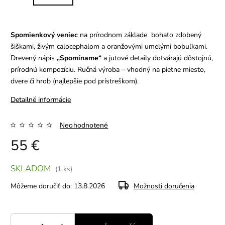
Spomienkový veniec
na prírodnom základe bohato zdobený
šiškami, živým calocephalom a oranžovými umelými bobuľkami.
Drevený nápis
„Spomíname“
a jutové detaily dotvárajú dôstojnú,
prírodnú kompozíciu. Ručná výroba – vhodný na pietne miesto,
dvere či hrob (najlepšie pod prístreškom).
Detailné informácie
Neohodnotené
55 €
SKLADOM
(1 ks)
Môžeme doručiť do:
13.8.2026
Možnosti doručenia