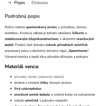
Popis
Diskusia
Podrobný popis
Ručne robený
spomienkový veniec
s prírodnou, lesnou
estetikou. Kruhový základ je bohato obložený
šiškami
a
stabilizovaným lišajníkom/machom
, s akcentmi
oranžových
bobúľ
. Prednú časť dotvára
zväzok prírodných vetvičiek
previazaný jutou a decentný drevený nápis
„Spomíname“
.
Výrazná textúra a teplé tóny pôsobia dôstojne a pokojne.
Materiál venca:
prírodný veniec (slamený základ)
drobné a stredné
šišky
rôznych druhov
živý calocephalus
oranžové umelé bobule
a sušené kvety na zvýraznenie
zväzok
vetvičiek
s jutovým viazaním