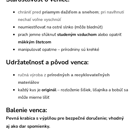
chrániť pred
priamym dažďom a snehom
; pri navlhnutí
nechať voľne vyschnúť
neumiestňovať na ostré slnko (môže blednúť)
prach jemne sfúknuť
studeným vzduchom
alebo opatriť
mäkkým štetcom
manipulovať opatrne – prírodniny sú krehké
Udržateľnosť a pôvod venca:
ručná výroba z
prírodných a recyklovateľných
materiálov
každý kus je
originál
– rozloženie šišiek, lišajníka a bobúľ sa
môže mierne líšiť
Balenie venca:
Pevná krabica s výplňou pre bezpečné doručenie; vhodný
aj ako
dar spomienky
.