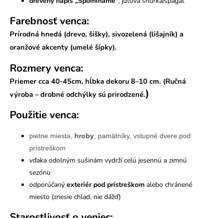
drevený nápis „Spomíname“
, jutová šnúrka/špagát
Farebnosť venca:
Prírodná hnedá (drevo, šišky), sivozelená (lišajník) a
oranžové akcenty
(umelé šípky).
Rozmery venca:
Priemer cca
40-45cm
, hĺbka dekoru 8–10 cm. (Ručná
)
výroba – drobné odchýlky sú prirodzené.
Použitie venca:
pietne miesta,
hroby
, pamätníky, vstupné dvere pod
prístreškom
vďaka odolným sušinám vydrží celú jesennú a zimnú
sezónu
odporúčaný
exteriér pod prístreškom
alebo chránené
miesto (znesie chlad, nie dážď)
Starostlivosť o veniec: